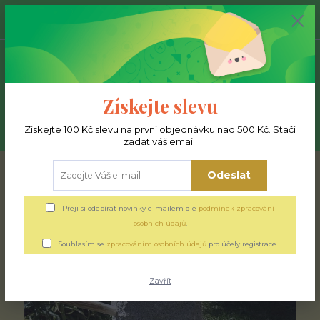
0
ks
+420 777 293 392
0,00 Kč
Menu
Získejte slevu
Získejte 100 Kč slevu na první objednávku nad 500 Kč. Stačí
Hledat
zadat váš email.
Úvod
Dobová řemesla a dílničky
Mlynářství
Odeslat
Mlynářství
Přeji si odebírat novinky e-mailem dle
podmínek zpracování
osobních údajů
.
Souhlasím se
zpracováním osobních údajů
pro účely registrace.
Zavřít