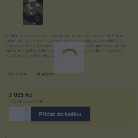
Tradičním, ovšem málo vídaným řemeslem je mlynářství. Pomocí
velkého kamenného mlýnku se mele zrní a díky sítu se odděluje
mouka od otrub. A to je úplně jiná mouka, než najdete v obchodě.
Jak voní. Chcete si také vzykoušet umlít svoji mouku? Pozvěte si
mlynáře s mlýnkem.
celý popis
Dostupnost
Skladem
3 025 Kč
2 500 Kč
bez DPH
Přidat do košíku