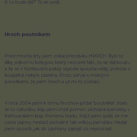
A co bude dál? To se uvidí...
Hroch poutníkem
Před mnoha lety jsem získal přezdívku HROCH. Bylo to
díky jednomu kolegovi, který neocenil fakt, že se rád koupu
a že se v hotelovém pokoji objevila spousta vody, protože v
koupelně nebyla zástěna. Proto zařval s mokrými
ponožkami, že jsem hroch a už mi to zůstalo.
V roce 2004 jsem k tomu hrochovi přidal "poutníka". Stalo
se to náhodou, kdy jsem chtěl pomoci záchraně památky v
Karlovarském kraji, Hornímu hradu. Když jsem zjistil, že mé
osoní úspory nestačí zachránit tak velkou památku, hledal
jsem způsob, jak do záchrany zapojit co nejvíce lidí.