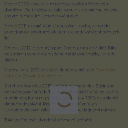
V roce 2008 absolvuje měsíční putování s Kočovným
divadlem. Od té doby se také věnuje autorskému divadlu,
starým řemeslům a moderování akcí.
V roce 2011 otevírá Klub U poutníka Hrocha, (vinotéka -
prodej vína a soukromý klub) místo setkávání pohodových
lidí.
Od roku 2012 je ženatý s paní Jindrou, táta čtyř dětí. Díky
nejstašímu synovi a jeho ženě má již dvě vnučky, je tedy
dědou.
V srpnu roku 2015 se vedle Klubu otevírá také
Distribuční
centrum Znovín & Lechovice.
Pátého ledna roku 2017 umírá jeho maminka. Začíná se
nová éra psaní knížek. Tou první (Nechtěné dítě) se loučí s
maminkou, která mu s tátou (zemř. 4. 4. 1995) dala skvělé
dětství a dospívání. Pak následují i další knížky s
autobiografickým základem, ale i s docela jinými náměty.
Také začíná psát divadelní a filmové scénáře.