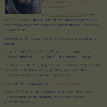
Navrátilova a
Univerzitu J.A.
Komenského v Praze
.
Dále
CEVRO Univerzitu
, Veřejné
právo a Veřejnou správu. A na stejné škole i postgraduální
program MPA (Master of public administration) - moderní
veřejná služba.
Pracoval ve VÚ Potravinářského průmyslu, jako odborný
asistent.
V letech 1992-97 v I.S.C. MÚZO, jako servisní technik,
vedoucí oddělení servisu DataCard a obchodní zástupce.
Od roku 1997 do 2015 se pohybuje v médiích. Nejprve jako
obchodní ředitel Radia City, posléze jako mediální
konzultant s vlastní mediální agenturou.
V roce 2005 zakládá projekt
Putování Hrocha
.
V roce 2007 se s přáteli vydává na dvouměsíční pouť z
Horního hradu až do Vatikánu, za Svatým otcem
(Benedictem XVI.)