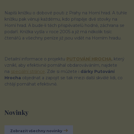
Napíši knížku o dobové pouti z Prahy na Horní hrad. A tuhle
knížku pak věnuji každému, kdo přispěje dvě stovky na
Horní hrad. A bude-li těch přispěvatelů hodně, záchrana se
podaří. Knížka vyšla v roce 2005 a již má několik tisíc
čtenářů a všechny peníze již jsou vidět na Horním hradu.
Detailní informace o projektu
PUTOVÁNÍ HROCHA
, který
vznikl, aby efektivně pomáhal obdarováváním, najdete
na
speciální stránce
. Zde si můžete i
dárky Putování
Hrocha
objednat a zapojit se tak mezi další skvělé lidi, co
chtějí pomáhat efektivně.
Novinky
Zobrazit všechny novinky