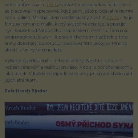
velmi dobře znám.
Třetí
je rovněž o kamarádovi. Vídali jsme
se pracovně i nepracovně, když jsem ještě prodával reklamní
čas v rádiích. Mnoha lidem udělal krásný život. A
čtvrtá
? To je
fantasy román o malíři, který skutečně existuje, a pracuje
nyní kousek od Nebozízku na pražském Petřínu. Tam má
svoji magickou jeskyni. A pokud chcete mít zážitek z této
knihy dokonalý, doporučuji návštěvu této jeskyně. Mnoho
aktérů z knihy tam najdete.
Vyberte si jednu knihu nebo všechny. Nechte si do nich
vepsat věnování a budou jen vaše. Nebo je pořiďte někomu
jako dárek. V každém případě vám přeji přijemné chvíle nad
jejich stránkami.
Petr Hroch Binder