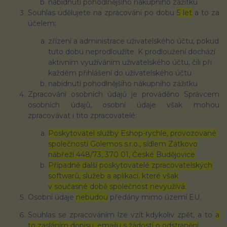
nabídnutí pohodlnějšího nákupního zážitku
Souhlas udělujete na zpracování po dobu
5 let
a to za
účelem:
zřízení a administrace uživatelského účtu, pokud
tuto dobu neprodloužíte. K prodloužení dochází
aktivním využíváním uživatelského účtu, čili při
každém přihlášení do uživatelského účtu
nabídnutí pohodlnějšího nákupního zážitku
Zpracování osobních údajů je prováděno Správcem
osobních údajů, osobní údaje však mohou
zpracovávat i tito zpracovatelé:
Poskytovatel služby Eshop-rychle, provozované
společností Golemos s.r.o., sídlem Zátkovo
nábřeží 448/73, 370 01, České Budějovice
Případně další poskytovatelé zpracovatelských
softwarů, služeb a aplikací, které však
v současné době společnost nevyužívá.
Osobní údaje
nebudou
předány mimo území EU.
Souhlas se zpracováním lze vzít kdykoliv zpět, a to
a
to zasláním dopisu, emailu s žádostí o odstranění
.