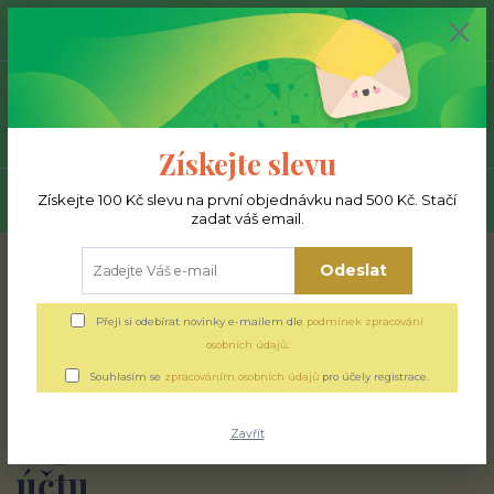
0
ks
+420 777 293 392
0,00 Kč
Menu
Získejte slevu
Získejte 100 Kč slevu na první objednávku nad 500 Kč. Stačí
Hledat
zadat váš email.
Úvod
Souhlas se zpracováním osobních údajů pro účely registrace
Odeslat
uživatelského účtu
Přeji si odebírat novinky e-mailem dle
podmínek zpracování
osobních údajů
.
Souhlas se zpracováním
Souhlasím se
zpracováním osobních údajů
pro účely registrace.
osobních údajů pro účely
registrace uživatelského
Zavřít
účtu