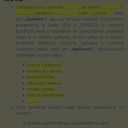
Udělujete tímto souhlas ……………..., se sídlem ………………, IČ
………………., zapsaná u ………………… , oddíl …, vložka …..
(dále
jen
„Správce“
), aby ve smyslu nařízení Evropského
parlamentu a Rady (EU) č. 2016/679 o ochraně
fyzických osob v souvislosti se zpracováním osobních
údajů a o volném pohybu těchto údajů a o zrušení
směrnice 95/46/ES (obecné nařízení o ochraně
osobních údajů) (dále jen
„Nařízení“
), zpracovával/a
následující osobní údaje:
jméno a příjmení
emailovou adresu
telefonní číslo
fakturační adresu
dodací adresu
historii objednávek
…………..
Výše uvedené osobní údaje budou zpracovány za
účelem:
zřízení a administrace uživatelského účtu